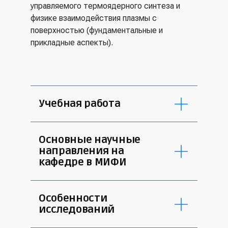
управляемого термоядерного синтеза и
физике взаимодействия плазмы с
поверхностью (фундаментальные и
прикладные аспекты).
Учебная работа
Кафедра готовит специалистов для
Основные научные
работы в следующих областях:
направления на
кафедре в МИФИ
горячей плазмы и управляемого
ядерного синтеза с магнитным
взаимодействие ионов и плазмы с
удержанием (в том числе в
Особенности
поверхностью конденсированных
составе международной команды
исследований
сред (3 д.ф.м.н., 5 к.ф.м.н., 4
ИТЭР);
установки типа ионного
инерциального термоядерного