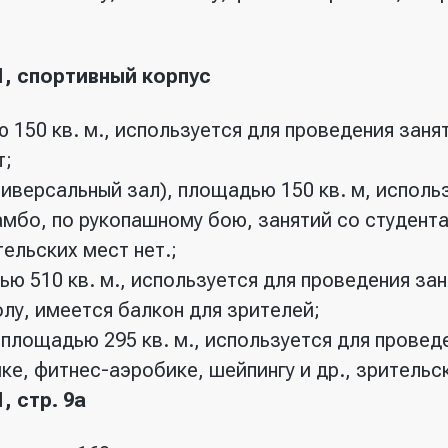
1, спортивный корпус
 150 кв. м., используется для проведения заня
т;
иверсальный зал), площадью 150 кв. м, исполь
амбо, по рукопашному бою, занятий со студент
тельских мест нет.;
ью 510 кв. м., используется для проведения зан
лу, имеется балкон для зрителей;
 площадью 295 кв. м., используется для провед
ке, фитнес-аэробике, шейпингу и др., зрительск
, стр. 9а