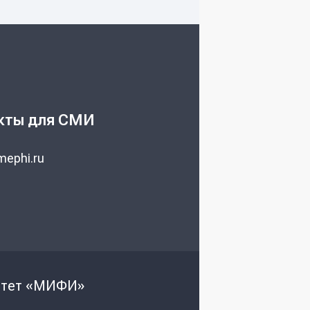
кты для СМИ
ephi.ru
ситет «МИФИ»