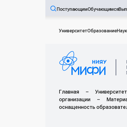
Поступающим
Обучающимся
Вып
Университет
Образование
Наук
Главная
–
Университет
организации
–
Материа
оснащенность образовате