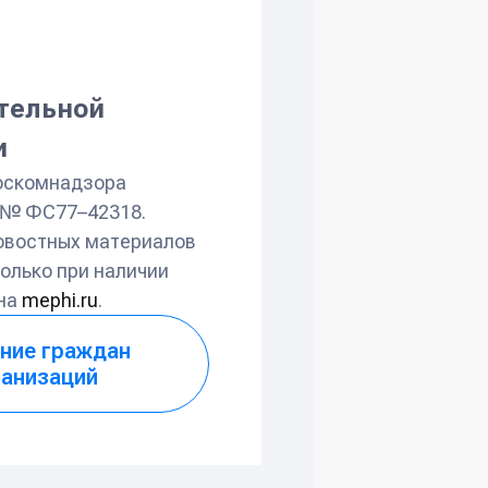
ательной
и
оскомнадзора
л № ФС77–42318.
овостных материалов
олько при наличии
 на
mephi.ru
.
ние граждан
ганизаций