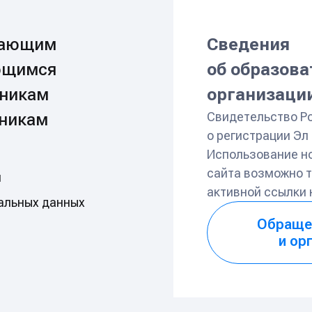
пающим
Сведения
ющимся
об образов
никам
организаци
Свидетельство Р
никам
о регистрации Э
Использование н
сайта возможно т
и
активной ссылки
альных данных
Обраще
и ор