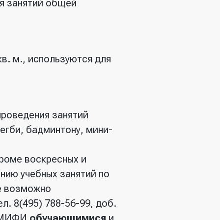
ия занятий общей
в. м., используются для
проведения занятий
егби, бадминтону, мини-
роме воскресных и
анию учебных занятий по
е возможно
. 8(495) 788-56-99, доб.
У МИФИ
обучающимися
и