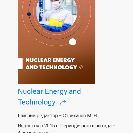
Nuclear Energy and
Technology
(внешняя
ссылка)
Главный редактор – Стриханов М. Н.
Издается с 2015 г. Периодичность выхода –
4 номера в год.