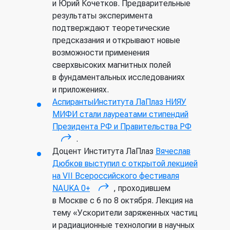
Лебедева Российской
и Юрий Кочетков. Предварительные
академии наук
результаты эксперимента
подтверждают теоретические
Москва, Россия
предсказания и открывают новые
возможности применения
Российский федеральный
сверхвысоких магнитных полей
ядерный центр —
в фундаментальных исследованиях
Всероссийский научно-
и приложениях.
исследовательский институт
АспирантыИнститута ЛаПлаз НИЯУ
экспериментальной физики
МИФИ стали лауреатами стипендий
Президента РФ и Правительства РФ
Саров, Россия
.
(внешняя ссылка)
Доцент Института ЛаПлаз
Вячеслав
The Bundesanstalt für
Дюбков выступил с открытой лекцией
Materialforschung und -prüfung
на VII Всероссийского фестиваля
(BAM)
NAUKA 0+
, проходившем
(внешняя ссылка)
в Москве с 6 по 8 октября. Лекция на
Берлин, Германия
тему «Ускорители заряженных частиц
и радиационные технологии в научных