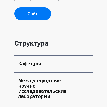
Сайт
Структура
Кафедры
4
Химическая физика
Международные
21
Физика плазмы
научно-
26
Электронные измерительные
исследовательские
системы
лаборатории
31
Прикладная математика
32
Теоретическая ядерная