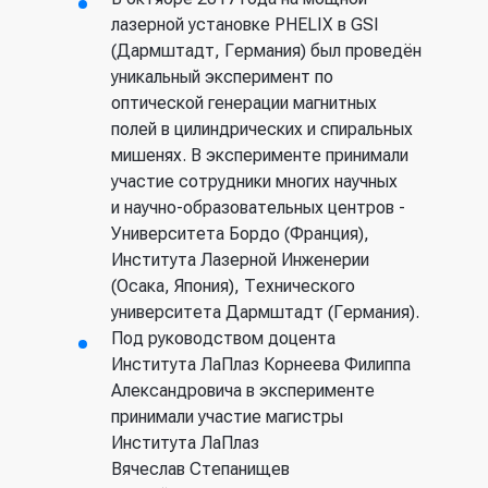
лазерной установке PHELIX в GSI
анизотропию потока ионов и
Исследовательская
(Дармштадт, Германия) был проведён
процесса травления,
организация по ускорителям
уникальный эксперимент по
превосходящие возможности
высоких энергий (KEK)
оптической генерации магнитных
современных промышленных
полей в цилиндрических и спиральных
технологий на базе ВЧ и СВЧ
Япония
мишенях. В эксперименте принимали
разрядов.
участие сотрудники многих научных
Объединенный институт
и научно-образовательных центров -
высоких температур РАН
Университета Бордо (Франция),
Института Лазерной Инженерии
Москва, Россия
(Осака, Япония), Технического
университета Дармштадт (Германия).
Объединенный институт
Под руководством доцента
ядерных исследований (ОИЯИ)
Института ЛаПлаз Корнеева Филиппа
Александровича в эксперименте
Дубна, Московская обл., Россия
принимали участие магистры
Института ЛаПлаз
Физический институт им. П.Н.
Вячеслав Степанищев