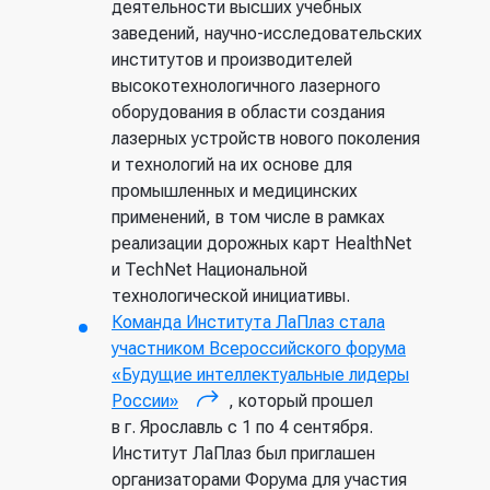
А.М. Прохорова
Фотоника и
деятельности высших учебных
которые могут быть
12.04.03
оптоинформатика
заведений, научно-исследовательских
использованы в мироэлектронике,
Москва, Россия
институтов и производителей
робототехнике, микробиологии, в
Лазерная техника и
высокотехнологичного лазерного
диагностических и вживляемых
12.04.05
лазерные технологии
РОСТЕХ
оборудования в области создания
микробиочипах и других
лазерных устройств нового поколения
интегрированных
Гос. корпорация
Высокотехнологические
и технологий на их основе для
микроустройствах.
высокотехнологичной
плазменные и
промышленных и медицинских
Высокопроизводительные
16.04.02
энергетические
промышленной продукции, Россия
применений, в том числе в рамках
магнетронные напылительные
установки
реализации дорожных карт HealthNet
системы для прецизионного
Установка для исследования
и TechNet Национальной
нанесения качественных
Аспирантура
антипротонов и ионов
технологической инициативы.
покрытий. Комбинированные
(международная
Команда Института ЛаПлаз стала
технологии сильноточного
коллаборация)
03.06.01
Физика и астрономия
участником Всероссийского форума
импульсного магнетронного
«Будущие интеллектуальные лидеры
распыления и магнетронного
Юлих, Германия
России»
разряда с горячим катодом
, который прошел
(внешняя ссылка)
Физико-технические
16.06.01
науки и технологии
в г. Ярославль с 1 по 4 сентября.
позволят осаждать плотные
Российский федеральный
Институт ЛаПлаз был приглашен
покрытия металлов и их
ядерный центр
организаторами Форума для участия
соединений с ранее