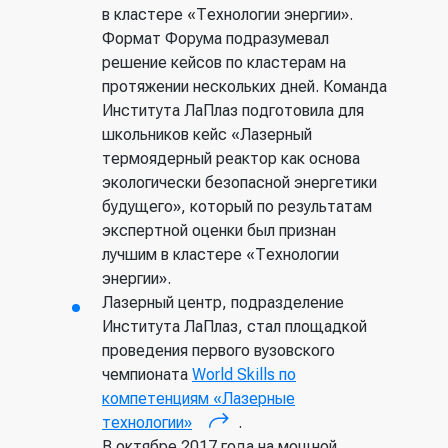
Всероссийский НИИ
в кластере «Технологии энергии».
недоступными скоростями в
экспериментальной физики
Формат Форума подразумевал
десятки мкм/мин, для применений
решение кейсов по кластерам на
в областях микроэлектроники,
Саров, Россия
протяжении нескольких дней. Команда
машиностроения, медицины.
Института ЛаПлаз подготовила для
Плазменно-пучковые генераторы
PILKINGTON
школьников кейс «Лазерный
нового типа для мягкого
термоядерный реактор как основа
травления и модифицирования
Латом, Великобритания
экологически безопасной энергетики
гетеро и наноструктур.
будущего», который по результатам
Возможность точного
The National Metrology Institute
экспертной оценки был признан
регулирования средней энергии
of Germany (PTB)
лучшим в кластере «Технологии
потока ионов, воздействующих на
энергии».
обрабатываемую поверхность, в
Берлин, Германия
Лазерный центр, подразделение
диапазоне 10–100 эВ обеспечит
Института ЛаПлаз, стал площадкой
обработку поверхности
Институт прикладной физики
проведения первого вузовского
(травление или осаждение пленок)
Российской академии найк
чемпионата
с минимальной плотностью
World Skills по
(ИПФ РФН)
компетенциям «Лазерные
радиационных дефектов.
технологии»
Плазменно-пучковые генераторы
.
(внешняя ссылка)
Нижний Новгород, Россия
В октябре 2017 года на мощной
обеспечивают высокую