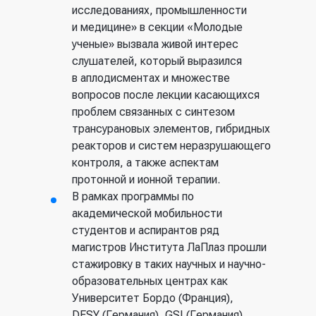
Всероссийский научно-
исследованиях, промышленности
исследовательский Институт
и медицине» в секции «Молодые
физико-технических И
ученые» вызвала живой интерес
Радиотехнических Измерений
слушателей, который выразился
(ВНИИФТРИ)
в аплодисментах и множестве
вопросов после лекции касающихся
Москва, Россия
проблем связанных с синтезом
трансурановых элементов, гибридных
Первый Московский
реакторов и систем неразрушающего
государственный
контроля, а также аспектам
медицинский университет им.
протонной и ионной терапии.
И.М. Сеченова
В рамках программы по
академической мобильности
Москва, Россия
студентов и аспирантов ряд
магистров Института ЛаПлаз прошли
Владимирский
стажировку в таких научных и научно-
государственный университет
образовательных центрах как
им. Столетовых (ВлГУ)
Университет Бордо (Франция),
DESY (Германия), GSI (Германия),