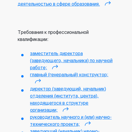
деятельностью в сфере образования.
(внешняя
ссылка)
Требования к профессиональной
квалификации:
заместитель директора
(заведующего, начальника) по научной
работе;
(внешняя ссылка)
главный (генеральный) конструктор;
(внешняя ссылка)
директор (заведующий, начальник)
отделения (института, центра),
находящегося в структуре
организации;
(внешняя ссылка)
руководитель научного и (или) научно-
технического проекта;
(внешняя
заведующий (начальник) научно-
ссылка)