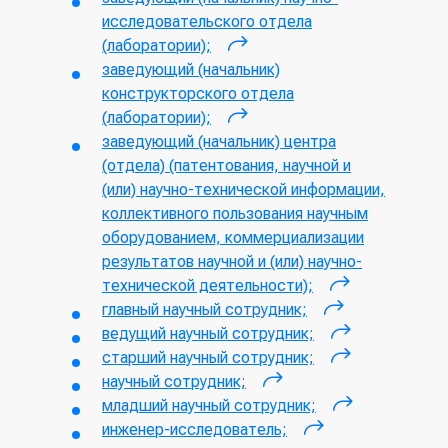
исследовательского отдела
(лаборатории);
(внешняя ссылка)
заведующий (начальник)
конструкторского отдела
(лаборатории);
(внешняя ссылка)
заведующий (начальник) центра
(отдела) (патентования, научной и
(или) научно-технической информации,
коллективного пользования научным
оборудованием, коммерциализации
результатов научной и (или) научно-
технической деятельности);
(внешняя
главный научный сотрудник;
(внешняя
ссылка)
ведущий научный сотрудник;
ссылка)
(внешняя
старший научный сотрудник;
ссылка)
(внешняя
научный сотрудник;
(внешняя
ссылка)
младший научный сотрудник;
ссылка)
(внешняя
инженер-исследователь;
(внешняя
ссылка)