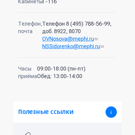
Кабинеты
Г-116
Телефон,
Телефон 8 (495) 788-56-99,
почта
доб. 8922, 8070
OVNosova@mephi.ru
(ссылка
NSSidorenko@mephi.ru
для
(ссылка
отправки
для
email)
отправки
Часы
09:00-18:00 (пн-пт)
email)
приёма
Обед: 13:00-14:00
Полезные ссылки