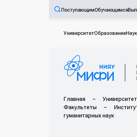
Поступающим
Обучающимся
Вып
Университет
Образование
Наук
Главная
–
Университет
Факультеты
–
Институ
гуманитарных наук