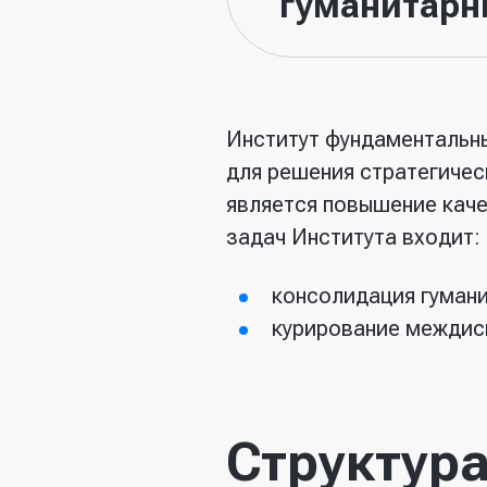
гуманитарн
Институт фундаментальны
для решения стратегиче
является повышение каче
задач Института входит:
консолидация гуман
курирование междис
Структур