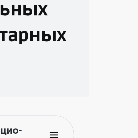
льных
итарных
цио-