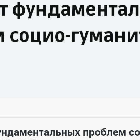
ут фундамента
м социо-гуман
ундаментальных проблем со