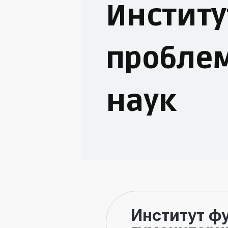
Инстит
пробле
наук
Институт ф