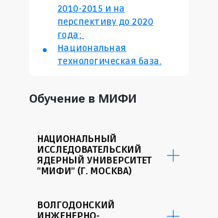
2010-2015 и на
перспективу до 2020
года;
Национальная
технологическая база.
Обучение в МИФИ
НАЦИОНАЛЬНЫЙ
ИССЛЕДОВАТЕЛЬСКИЙ
ЯДЕРНЫЙ УНИВЕРСИТЕТ
"МИФИ" (Г. МОСКВА)
На московской площадке НИЯУ МИФИ
ВОЛГОДОНСКИЙ
– около 90 образовательных программ
ИНЖЕНЕРНО-
бакалавриата и специалитета.