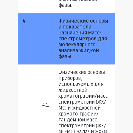
фазы.
4.
Физические основы
и показатели
назначения масс-
спектрометров для
молекулярного
анализа жидкой
фазы
Физические основы
приборов,
используемых для
жидкостной
хроматографии/масс-
спектрометрии (ЖХ/
4.1.
МС) и жидкостной
хромато-графии/
тандемной масс-
спектрометрии (ЖХ/
МС-МС). Задачи ЖХ/МС