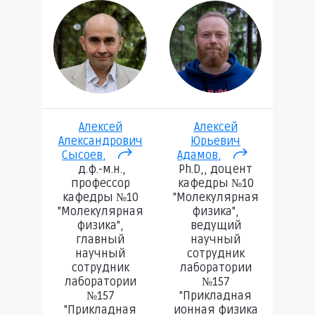
Алексей
Алексей
Александрович
Юрьевич
Ни
Сысоев,
(внешняя ссылка)
Адамов,
(внешняя
Край
д.ф.-м.н.,
Ph.D,, доцент
ссылка)
и
профессор
кафедры №10
лаб
кафедры №10
"Молекулярная
"Молекулярная
физика",
"Пр
физика",
ведущий
ионн
главный
научный
научный
сотрудник
спект
сотрудник
лаборатории
лаборатории
№157
№157
"Прикладная
"Прикладная
ионная физика