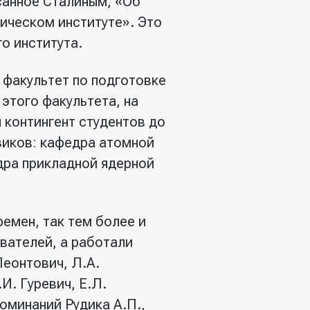
санное Сталиным, «Об
ическом институте». Это
о института.
 факультет по подготовке
этого факультета, на
 контингент студентов до
зиков: кафедра атомной
дра прикладной ядерной
ремен, так тем более и
вателей, а работали
Леонтович, Л.А.
И. Гуревич, Е.Л.
оминаний Рудика А.П.,