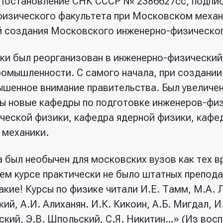
 Постановление СНК СССР № 2386627сс, подпи
физического факультета при Московском механ
й создания Московского инженерно-физическог
ки был реорганизован в инженерно-физический
омышленности. С самого начала, при создании 
шенное внимание правительства. Был увеличен
ны новые кафедры по подготовке инженеров-фи
ческой физики, кафедра ядерной физики, кафе
 механики.
 был необычен для московских вузов как тех в
ьем курсе практически не было штатных препода
акие! Курсы по физике читали И.Е. Тамм, М.А. 
ий, А.И. Алиханян. И.К. Кикоин, А.Б. Мигдал, И.
ский, Э.В. Шпольский, С.Я. Никитин…» (Из восп