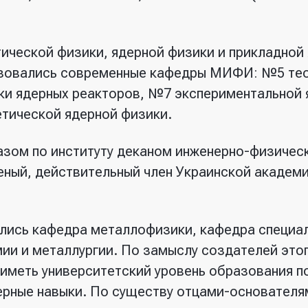
ической физики, ядерной физики и прикладной
разовались современные кафедры МИФИ: №5 те
ки ядерных реакторов, №7
экспериментальной 
тической ядерной физики.
казом по институту деканом инженерно-физичес
ный, действительный член Украинской академи
ились кафедра металлофизики, кафедра специа
ии и металлургии. По замыслу создателей это
иметь университетский уровень образования по
ерные навыки. По существу отцами-основателя