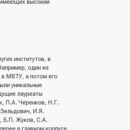
, имеющих высокий
угих институтов, в
Например, один из
в МВТУ, а потом его
были уникальные
удущие лауреаты
, П.А. Черенков, Н.Г.
 Зельдович, И.Я.
 Б.П. Жуков, С.А.
лерее в главном корпусе.