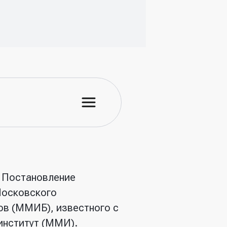
о Постановление
Московского
ов (ММИБ), известного с
институт (ММИ).