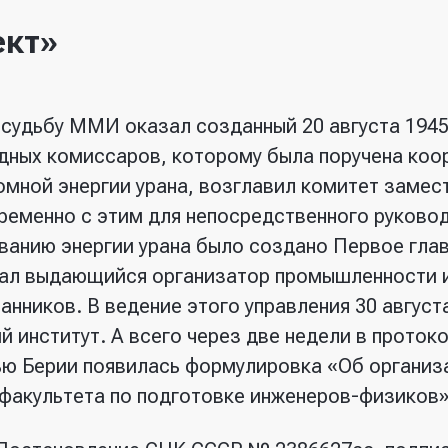
ект»
 судьбу ММИ оказал созданный 20 августа 194
дных комиссаров, которому была поручена коо
мной энергии урана, возглавил комитет замес
ременно с этим для непосредственного руково
ванию энергии урана было создано Первое глав
тал выдающийся организатор промышленности и
анников. В ведение этого управления 30 август
 институт. А всего через две недели в проток
ью Берии появилась формулировка «Об органи
факультета по подготовке инженеров-физиков»