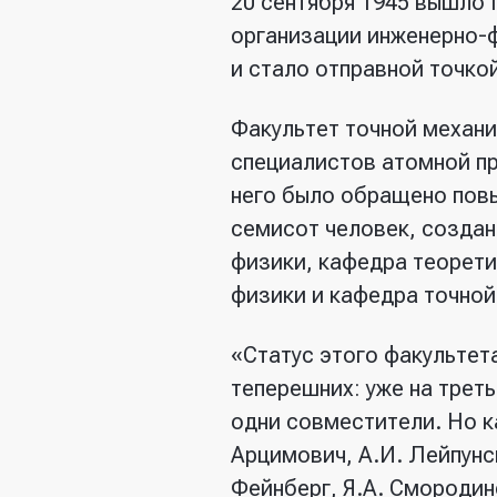
20 сентября 1945 вышло
организации инженерно-
и стало отправной точко
Факультет точной механи
специалистов атомной пр
него было обращено повы
семисот человек, созда
физики, кафедра теорети
физики и кафедра точной
«Статус этого факультета
теперешних: уже на трет
одни совместители. Но к
Арцимович, А.И. Лейпунск
Фейнберг, Я.А. Смородин