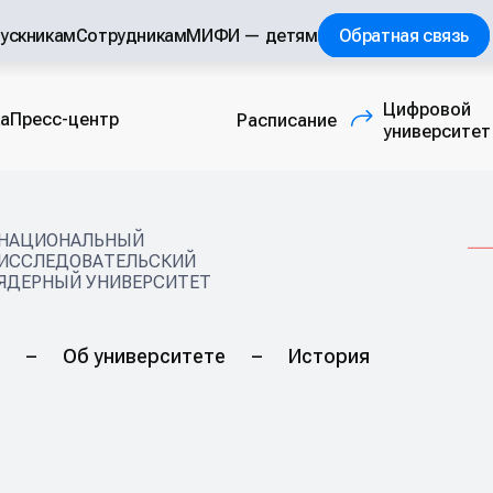
ускникам
Сотрудникам
МИФИ — детям
Обратная связь
Цифровой
а
Пресс-центр
Расписание
(внешняя ссылка
университет
НАЦИОНАЛЬНЫЙ
ИССЛЕДОВАТЕЛЬСКИЙ
ЯДЕРНЫЙ УНИВЕРСИТЕТ
–
Об университете
–
История
я