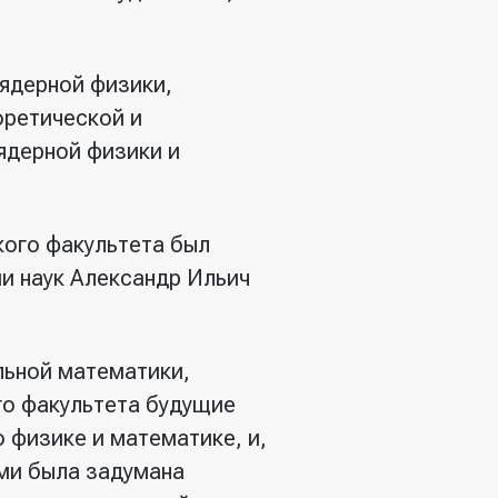
 ядерной физики,
оретической и
ядерной физики и
кого факультета был
и наук Александр Ильич
льной математики,
го факультета будущие
 физике и математике, и,
ми была задумана