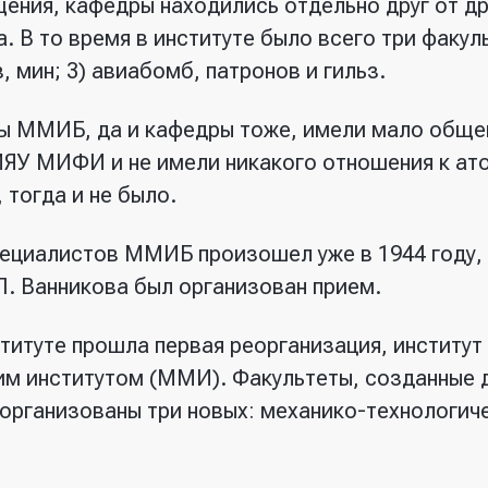
ния, кафедры находились отдельно друг от др
 В то время в институте было всего три факуль
, мин; 3) авиабомб, патронов и гильз.
ты ММИБ, да и кафедры тоже, имели мало обще
ИЯУ МИФИ и не имели никакого отношения к а
 тогда и не было.
пециалистов ММИБ произошел уже в 1944 году, 
Л. Ванникова был организован прием.
ституте прошла первая реорганизация, институт
м институтом (ММИ). Факультеты, созданные д
 организованы три новых: механико-технологич