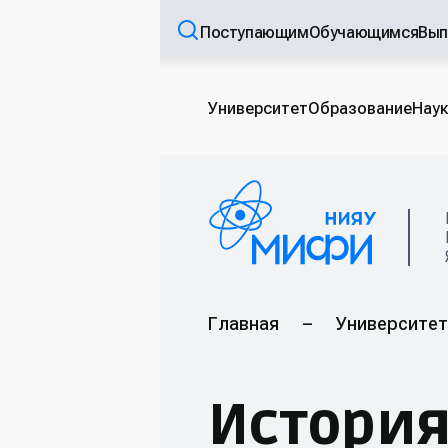
Поступающим
Обучающимся
Вып
Университет
Образование
Наук
Главная
–
Университет
Истори