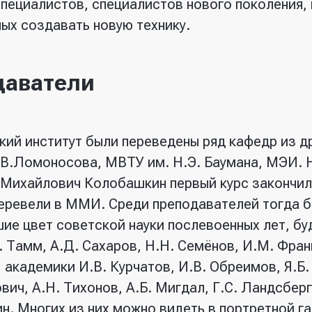
специалистов, специалистов нового поколения
ных создавать новую технику.
даватели
ий институт были переведены ряд кафедр из др
.В.Ломоносова, МВТУ им. Н.Э. Баумана, МЭИ. 
Михайлович Колобашкин первый курс закончил 
перевели в ММИ. Среди преподавателей тогда 
ие цвет советской науки послевоенных лет, б
 Тамм, А.Д. Сахаров, Н.Н. Семёнов, И.М. Франк
 академики И.В. Курчатов, И.В. Обреимов, Я.Б.
ич, А.Н. Тихонов, А.Б. Мигдал, Г.С. Ландсберг,
н. Многих из них можно видеть в портретной га