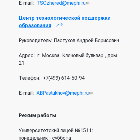
E-mail:
TSOzhered@mephi.ru
(ссылка для
отправки email)
Центр технологической поддержки
образования
(внешняя ссылка)
Руководитель: Пастухов Андрей Борисович
Адрес: г. Москва, Кленовый бульвар , дом
21
Телефон: +7(499) 614-50-94
E-mail:
ABPastukhov@mephi.ru
(ссылка для
отправки
email)
Режим работы
Университетский лицей №1511:
понедельник - суббота