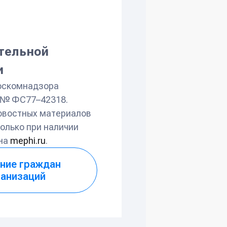
ательной
и
оскомнадзора
л № ФС77–42318.
овостных материалов
олько при наличии
 на
mephi.ru
.
ние граждан
ганизаций