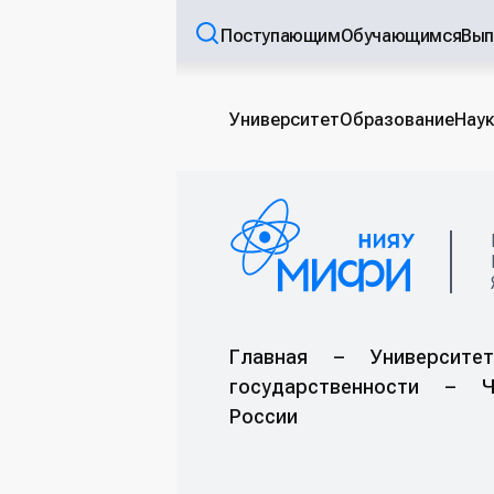
Поступающим
Обучающимся
Вып
Университет
Образование
Наук
Главная
–
Университет
государственности
–
Ч
России