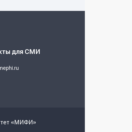
кты для СМИ
ephi.ru
ситет «МИФИ»