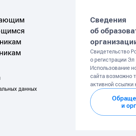
пающим
Сведения
ющимся
об образов
никам
организаци
Свидетельство Р
никам
о регистрации Э
Использование н
сайта возможно т
и
активной ссылки
альных данных
Обраще
и ор