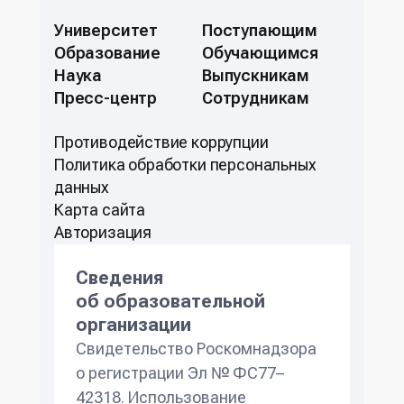
систем
систем;
Университет
Поступающим
Гибридные суперкомпьютерные
Методы и средства защиты
Образование
Обучающимся
технологии
компьютерной информации;
Наука
Выпускникам
Встраиваемые гетерогенные
Гибридные суперкомпьютерные
Пресс-центр
Сотрудникам
системы
технологии.
Методы и средства
Противодействие коррупции
проектирования высоконадежных
Политикa обработки персональных
информационных систем
данных
Карта сайта
Авторизация
Сведения
об образовательной
организации
Свидетельство Роскомнадзора
о регистрации Эл № ФС77–
42318. Использование