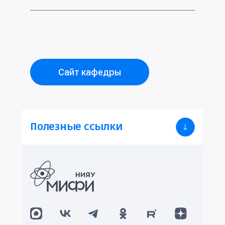
UNIX;
обеспечение;
Научная работа на кафедре ведется
Программирование и базы данных
Базы данных;
силами преподавателей, аспирантов и
(Windows).
Операционные системы (ОС);
студентов кафедры.
Архитектура ОС;
Администрирование ОС;
Аппаратно-программные системы
Программирование сетевых
Сайт кафедры
для робототехнических
приложений;
комплексов и коллективов
Схемотехника ЭВМ;
роботов
Надежность, контроль и
Высокопроизводительные и
диагностика вычислительных
распределенные вычисления
Полезные ссылки
систем;
Методы и средства защиты
Системы автоматизированного
информации от разрушающих
проектирования цифровой
программных воздействий
аппаратуры на современной
Криптографические методы
элементной базе (ПЛИС, система
защиты информации в
на кристалле);
компьютерных системах и сетях
Микропроцессорные системы;
Комплексный анализ
Сети ЭВМ и телекоммуникации;
защищенности информационных
Архитектура вычислительных