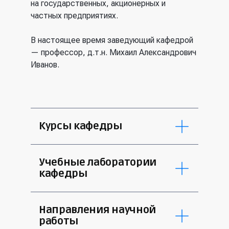
на государственных, акционерных и
частных предприятиях.
В настоящее время заведующий кафедрой
— профессор, д.т.н. Михаил Александрович
Иванов.
Курсы кафедры
Программирование на
Учебные лаборатории
Ассемблере;
кафедры
Программирование на языке
высокого уровня (С++);
Цифровая схемотехника;
Технологии параллельного
Направления научной
Гибридные суперкомпьютерные
программирования;
работы
технологии;
Системное программное