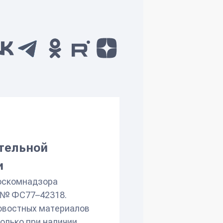
ru
(ссылка для
отправки email)
ательной
и
оскомнадзора
л № ФС77–42318.
овостных материалов
олько при наличии