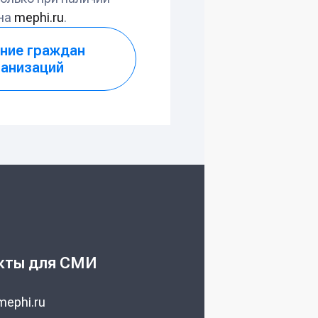
 на
mephi.ru
.
ние граждан
ганизаций
кты для СМИ
ephi.ru