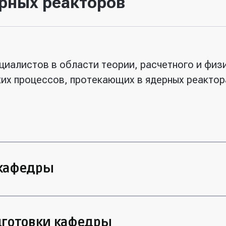
рных реакторов
иалистов в области теории, расчетного и фи
их процессов, протекающих в ядерных реактор
 кафедры
ется:
дготовки кафедры