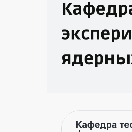
Кафедра
экспер
ядерны
Кафедра те