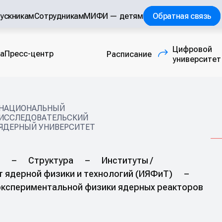
ускникам
Сотрудникам
МИФИ — детям
Обратная связь
Цифровой
а
Пресс-центр
Расписание
(внешняя ссылка
университет
НАЦИОНАЛЬНЫЙ
ИССЛЕДОВАТЕЛЬСКИЙ
ЯДЕРНЫЙ УНИВЕРСИТЕТ
–
Структура
–
Институты /
т ядерной физики и технологий (ИЯФиТ)
–
экспериментальной физики ядерных реакторов