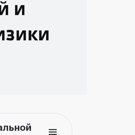
й и
изики
альной