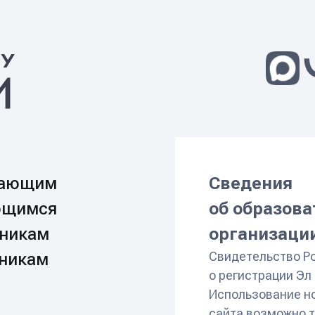
gvtikhomirov@mephi.
пающим
Сведения
ющимся
об образов
никам
организаци
Свидетельство Р
никам
о регистрации Э
Использование н
сайта возможно т