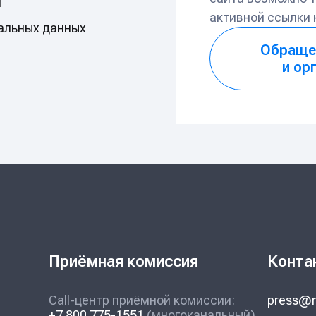
и
активной ссылки
альных данных
Обраще
и ор
Приёмная комиссия
Конта
Call-центр приёмной комиссии:
press@m
+7 800 775-1551
(многоканальный)