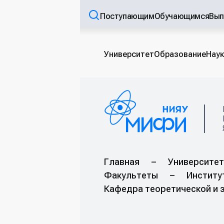
Поступающим
Обучающимся
Вып
Университет
Образование
Наук
Главная
–
Университет
Факультеты
–
Институ
Кафедра теоретической и 