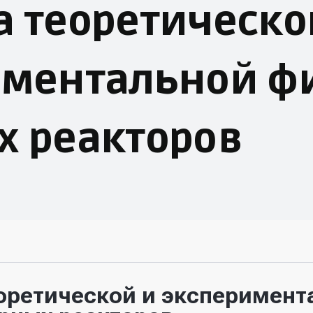
 теоретическо
иментальной ф
х реакторов
оретической и эксперимент