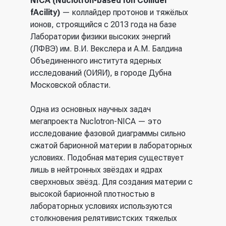
NICA (Nuclotron-based Ion Collider
fAcility)
— коллайдер протонов и тяжёлых
ионов, строящийся с 2013 года на базе
Лаборатории физики высоких энергий
(ЛФВЭ) им. В.И. Векслера и А.М. Балдина
Объединенного института ядерных
исследований (ОИЯИ), в городе Дубна
Московской области.
Одна из основных научных задач
мегапроекта Nuclotron-NICA — это
исследование фазовой диаграммы сильно
сжатой барионной материи в лабораторных
условиях. Подобная материя существует
лишь в нейтронных звёздах и ядрах
сверхновых звёзд. Для создания материи с
высокой барионной плотностью в
лабораторных условиях используются
столкновения релятивистских тяжелых