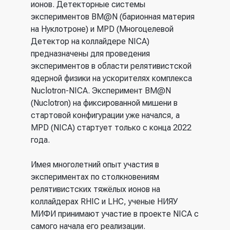
ионов. Детекторные системы
экспериментов BM@N (барионная материя
на Нуклотроне) и MPD (Многоцелевой
Детектор на коллайдере NICA)
предназначены для проведения
экспериментов в области релятивистской
ядерной физики на ускорителях комплекса
Nuclotron-NICA. Эксперимент BM@N
(Nuclotron) на фиксированной мишени в
стартовой конфигурации уже начался, а
MPD (NICA) стартует только с конца 2022
года.
Имея многолетний опыт участия в
экспериментах по столкновениям
релятивистских тяжёлых ионов на
коллайдерах RHIC и LHC, ученые НИЯУ
МИФИ принимают участие в проекте NICA c
самого начала его реализации.