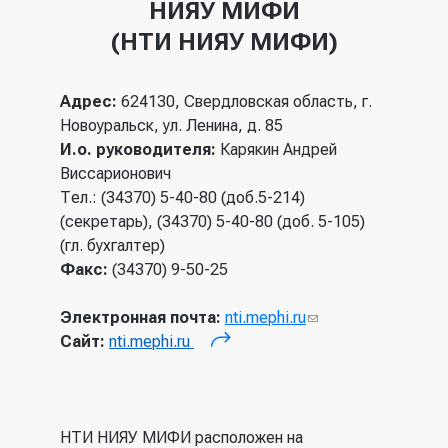
НИЯУ МИФИ
(НТИ НИЯУ МИФИ)
Адрес:
624130, Свердловская область, г.
Новоуральск, ул. Ленина, д. 85
И.о. руководителя:
Карякин Андрей
Виссарионович
Тел.: (34370) 5-40-80 (доб.5-214)
(секретарь), (34370) 5-40-80 (доб. 5-105)
(гл. бухгалтер)
Факс:
(34370) 9-50-25
Электронная почта:
nti.mephi.ru
(ссылка
Сайт:
nti.mephi.ru
для
(внешняя ссылка)
отправки
email)
НТИ НИЯУ МИФИ расположен на