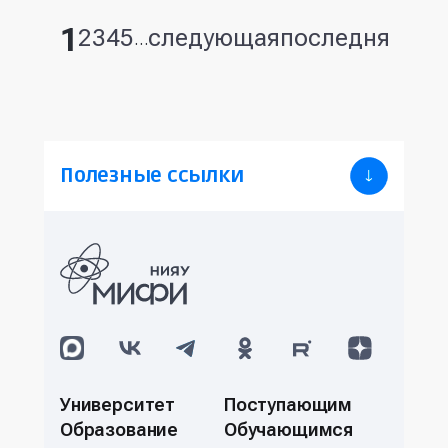
1
2
3
4
5
следующая
последняя
Страницы
…
Полезные ссылки
Университет
Поступающим
Образование
Обучающимся