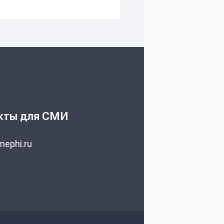
кты для СМИ
ephi.ru