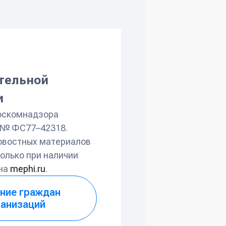
ательной
и
оскомнадзора
л № ФС77–42318.
овостных материалов
олько при наличии
 на
mephi.ru
.
ние граждан
ганизаций