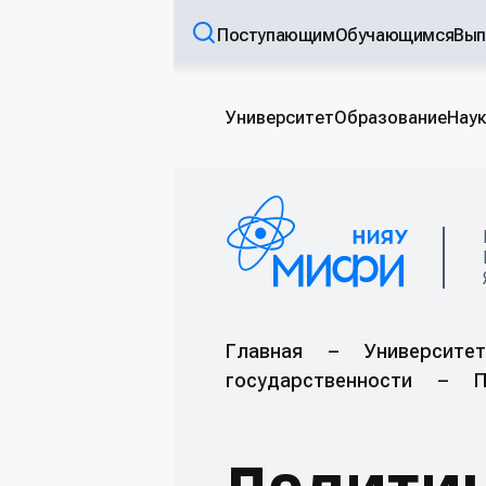
Поступающим
Обучающимся
Вып
Университет
Образование
Наук
Главная
–
Университет
государственности
–
П