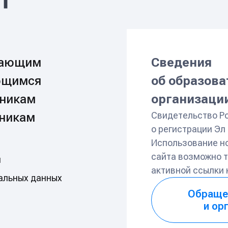
пающим
Сведения
ющимся
об образов
никам
организаци
Свидетельство Р
никам
о регистрации Э
Использование н
сайта возможно т
и
активной ссылки
альных данных
Обраще
и ор