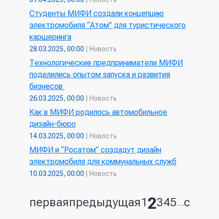
Студенты МИФИ создали концепцию
электромобиля “Атом” для туристического
каршеринга
28.03.2025, 00:00
|
Новость
Технологические предприниматели МИФИ
поделились опытом запуска и развития
бизнесов
26.03.2025, 00:00
|
Новость
Как в МИФИ родилось автомобильное
дизайн-бюро
14.03.2025, 00:00
|
Новость
МИФИ и “Росатом” создадут дизайн
электромобиля для коммунальных служб
10.03.2025, 00:00
|
Новость
2
первая
предыдущая
1
3
4
5
след
Страницы
…