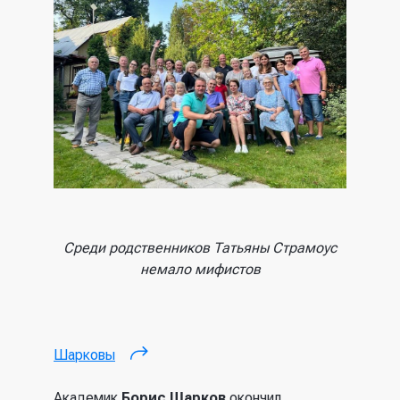
Среди родственников Татьяны Страмоус
немало мифистов
Шарковы
(внешняя ссылка)
Академик
Борис Шарков
окончил