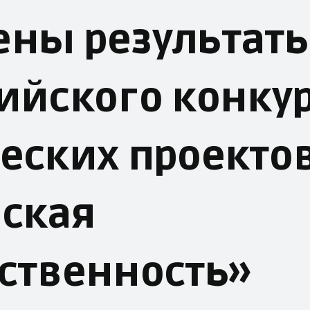
ены результат
ийского конку
еских проекто
ская
ственность»