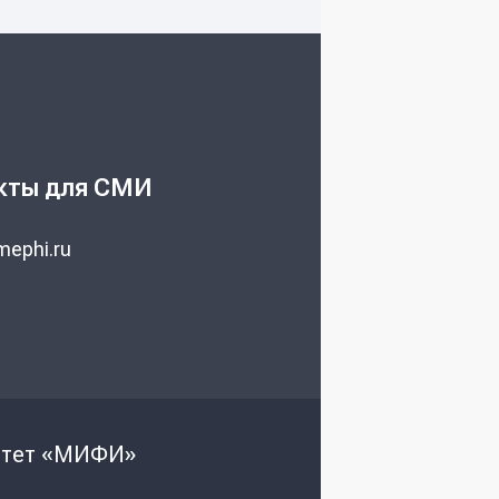
кты для СМИ
ephi.ru
ситет «МИФИ»