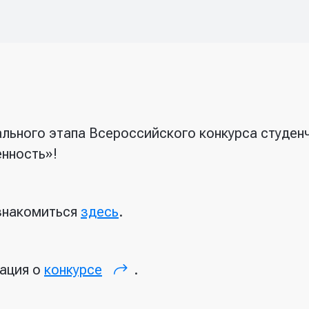
льного этапа Всероссийского конкурса студен
нность»!
знакомиться
здесь
.
ация о
конкурсе
.
(внешняя ссылка)