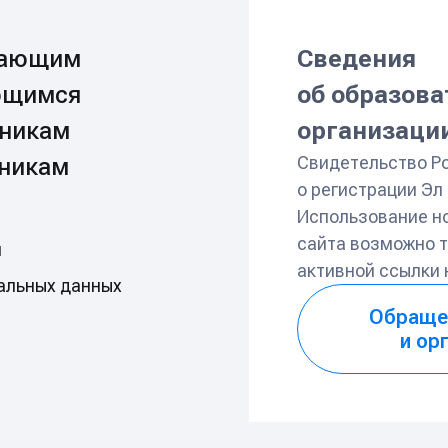
пающим
Сведения
ющимся
об образов
никам
организаци
Свидетельство Р
никам
о регистрации Э
Использование н
сайта возможно т
и
активной ссылки
альных данных
Обраще
и ор