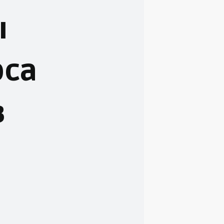
ы
рса
в