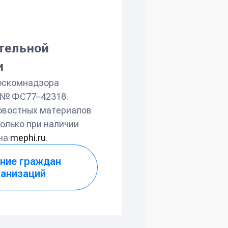
ательной
и
оскомнадзора
л № ФС77–42318.
овостных материалов
олько при наличии
 на
mephi.ru
.
ние граждан
ганизаций