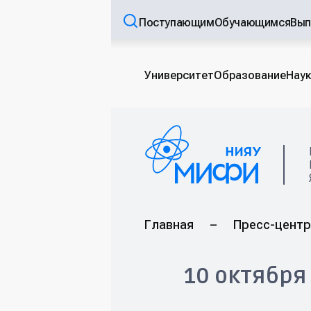
Поступающим
Обучающимся
Вып
Университет
Образование
Наук
Главная
–
Пресс-центр
10 октября