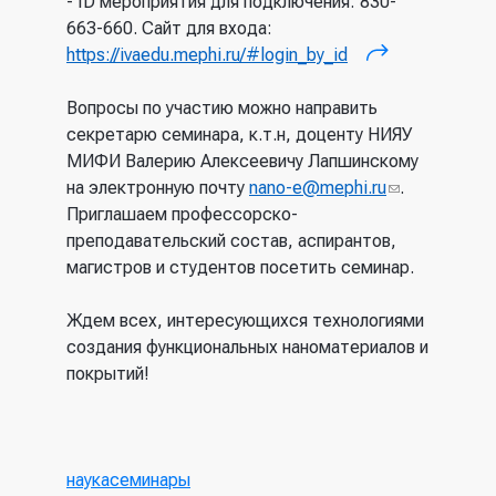
- ID мероприятия для подключения: 830-
663-660. Сайт для входа:
https://ivaedu.mephi.ru/#login_by_id
(внешняя
ссылка)
Вопросы по участию можно направить
секретарю семинара, к.т.н, доценту НИЯУ
МИФИ Валерию Алексеевичу Лапшинскому
на электронную почту
nano-e@mephi.ru
(ссылка
.
Приглашаем профессорско-
для
преподавательский состав, аспирантов,
отправки
магистров и студентов посетить семинар.
email)
Ждем всех, интересующихся технологиями
создания функциональных наноматериалов и
покрытий!
наука
семинары