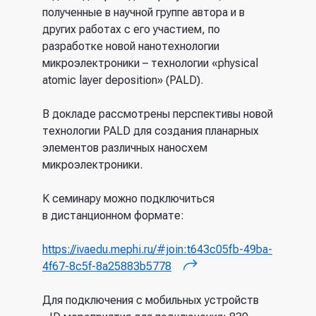
полученные в научной группе автора и в
других работах с его участием, по
разработке новой нанотехнологии
микроэлектроники – технологии «physical
atomic layer deposition» (PALD).
В докладе рассмотрены перспективы новой
технологии PALD для создания планарных
элементов различных наносхем
микроэлектроники.
К семинару можно подключиться
в дистанционном формате:
https://ivaedu.mephi.ru/#join:t643c05fb-49ba-
4f67-8c5f-8a25883b5778
​
(внешняя ссылка)
Для подключения с мобильных устройств