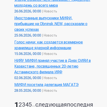
молодежь со всего мира
26.06.2026, 00:00
|
Новость
Иностранные выпускники МИФИ,
прибывшие на Obninsk.NEW, рассказали о
своих успехах
25.06.2026, 00:00
|
Новость
Голос науки: как создается всемирное
хранилище ядерной информации
15.06.2026, 00:00
|
Новость
НИЯУ МИФИ принял участие в Днях ОИЯИ в
Казахстане, посвященных 20-летию
Астанинского филиала ИЯФ
02.06.2026, 00:00
|
Новость
МИФИ посетила делегация МАГАТЭ
28.05.2026, 00:00
|
Новость
1
2
3
4
5
следующая
последняя
Страницы
…